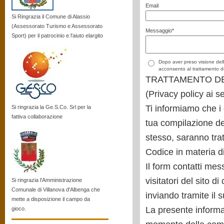
Email
Si Ringrazia il Comune di Alassio
(Assessorato Turismo e Assessorato
Messaggio
*
Sport) per il patrocinio e l'aiuto elargito
Dopo aver preso visione del
acconsento al trattamento de
TRATTAMENTO DE
(Privacy policy ai se
Ti informiamo che i 
Si ringrazia la Ge.S.Co. Srl per la
fattiva collaborazione
tua compilazione del
stesso, saranno tratt
Codice in materia di
Il form contatti mes
visitatori del sito d
Si ringrazia l'Amministrazione
Comunale di Villanova d'Albenga che
inviando tramite il 
mette a disposizione il campo da
La presente informati
gioco.